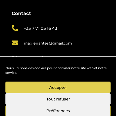
Contact

+33 7 71 05 16 43

magienantes@gmail.com
Réseaux sociaux
Nous utilisons des cookies pour optimiser notre site web et notre
service.
Accepter
By Neocamino with ✓
Tout refuser
Préférences